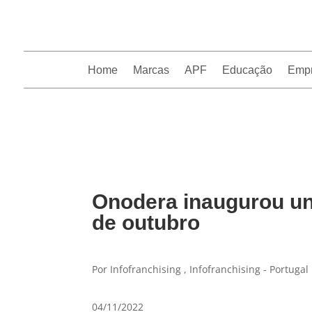
Home
Marcas
APF
Educação
Emp
InfoFranchising: O portal de conteúdo da APF
Onodera inaugurou uni
de outubro
Por Infofranchising , Infofranchising - Portugal
04/11/2022