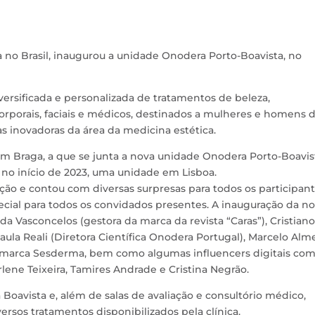
ca no Brasil, inaugurou a unidade Onodera Porto-Boavista, no
rsificada e personalizada de tratamentos de beleza,
porais, faciais e médicos, destinados a mulheres e homens 
s inovadoras da área da medicina estética.
 Braga, a que se junta a nova unidade Onodera Porto-Boavis
 no início de 2023, uma unidade em Lisboa.
ão e contou com diversas surpresas para todos os participant
ial para todos os convidados presentes. A inauguração da n
 Vasconcelos (gestora da marca da revista “Caras”), Cristiano
aula Reali (Diretora Científica Onodera Portugal), Marcelo Alm
a marca Sesderma, bem como algumas influencers digitais co
rlene Teixeira, Tamires Andrade e Cristina Negrão.
 Boavista e, além de salas de avaliação e consultório médico,
ersos tratamentos disponibilizados pela clínica.