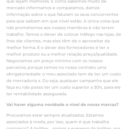
que sejam melhores. E como sabemos muito de
mercado informamos e comparamos, damos
informação sobre o que faturam os seus concorrentes
para que saibam em que nível estão. A única coisa que
não prometemos aos nossos membros é não terem
trabalho. Temos o dever de colocar tráfego nas lojas, de
lhes dar clientes, mas eles têm de o aproveitar da
melhor forma. E o dever dos fornecedores é ter o
melhor produto ou a melhor relação preço/qualidade.
Negociamos um preço mínimo com os nossos
parceiros, porque temos no nosso contrato uma
obrigatoriedade: o meu associado tem de ter um custo
de mercadoria x. Ou seja, qualquer campanha que ele
faça eu não posso ter um custo superior a 30%, para ele
ter rentabilidade assegurada.
Vai haver alguma novidade a nível de novas marcas?
Procuramos estar sempre atualizados. Estamos
associados à moda, por isso, quem é que trabalha
connosco? A Inditex… somos a
eyewear
da Inditex, por