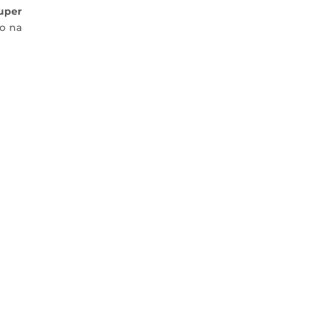
uper
io na