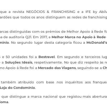
) que a revista NEGÓCIOS & FRANCHISING e a IFE by Abil
lardões que todos os anos distinguem as redes de franchisi
marcas distinguidas com os prémios de Melhor Apoio à Rede 
a de auditoria Q21. Em 2017, a
Melhor Marca no Apoio à Rede
mínio
. No segundo lugar desta categoria ficou a
McDonald’
 e 50 unidades foi a
Bestravel
. Em segundo e terceiros lug
 a
Soluções Ideais
, respetivamente. No que diz respeito às 
 no Apoio à Rede foi a
Mercado das Viagens
, seguindo-se a
Ch
 também atribuído com base nos inquéritos aos franque
Loja do Condomínio
.
o que distingue a marca nacional que registou mais abertur
ioma
.