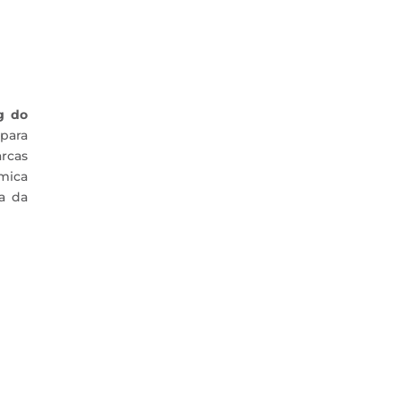
g do
para
arcas
mica
a da