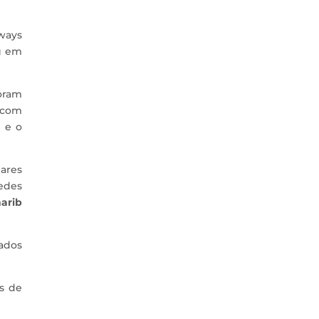
ways
ng em
foram
com
s
e o
ares
redes
arib
ados
as de