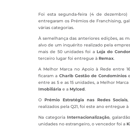
Foi esta segunda-feira (4 de dezembro
entregaram os Prémios de Franchising, ga
várias categorias.
À semelhança das anteriores edições, as 
alvo de um inquérito realizado pela empres
mais de 50 unidades foi a
Loja do Condo
terceiro lugar foi entregue à
Remax
.
A Melhor Marca no Apoio à Rede entre 16
ficaram a
Charib Gestão de Condomínios
e
entre as 5 e as 15 unidades, a Melhor Marca
Imobiliária
e a
My!ced
.
O
Prémio Estratégia nas Redes Sociais
,
realizados pela Q21, foi este ano entregue à
Na categoria
Internacionalização
, galardã
unidades no estrangeiro, o vencedor foi a
K