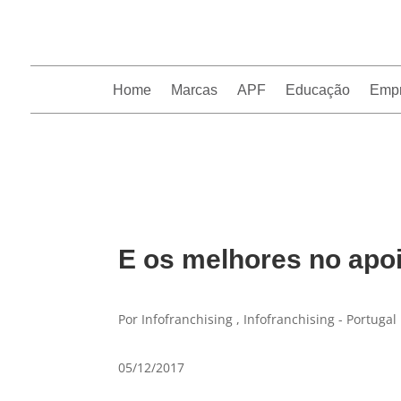
Home
Marcas
APF
Educação
Emp
InfoFranchising: O portal de conteúdo da APF
E os melhores no apo
Por Infofranchising , Infofranchising - Portugal
05/12/2017