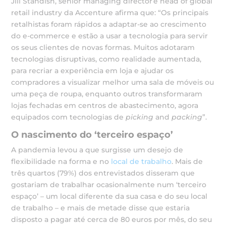
Jill Standish, senior managing director e head of global
retail industry da Accenture afirma que: “Os principais
retalhistas foram rápidos a adaptar-se ao crescimento
do e-commerce e estão a usar a tecnologia para servir
os seus clientes de novas formas. Muitos adotaram
tecnologias disruptivas, como realidade aumentada,
para recriar a experiência em loja e ajudar os
compradores a visualizar melhor uma sala de móveis ou
uma peça de roupa, enquanto outros transformaram
lojas fechadas em centros de abastecimento, agora
equipados com tecnologias de
picking
and
packing
”.
O nascimento do ‘terceiro espaço’
A pandemia levou a que surgisse um desejo de
flexibilidade na forma e no
local de trabalho
. Mais de
três quartos (79%) dos entrevistados disseram que
gostariam de trabalhar ocasionalmente num ‘terceiro
espaço’ – um local diferente da sua casa e do seu local
de trabalho – e mais de metade disse que estaria
disposto a pagar até cerca de 80 euros por mês, do seu