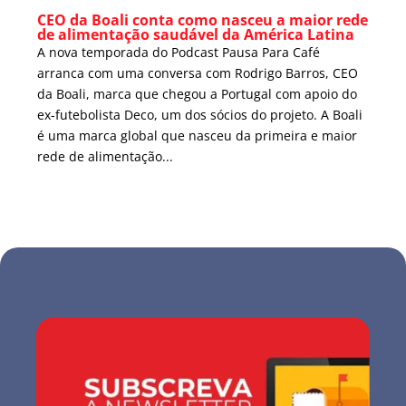
CEO da Boali conta como nasceu a maior rede
de alimentação saudável da América Latina
A nova temporada do Podcast Pausa Para Café
arranca com uma conversa com Rodrigo Barros, CEO
da Boali, marca que chegou a Portugal com apoio do
ex-futebolista Deco, um dos sócios do projeto. A Boali
é uma marca global que nasceu da primeira e maior
rede de alimentação...