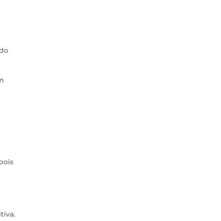
 do
em
pois
tiva.