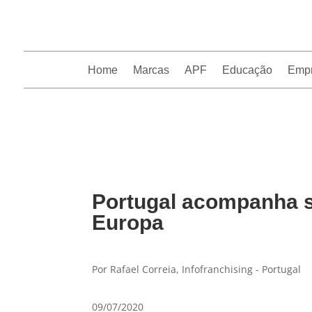
Home
Marcas
APF
Educação
Emp
InfoFranchising: O portal de conteúdo da APF
Portugal acompanha s
Europa
Por Rafael Correia, Infofranchising - Portugal
09/07/2020