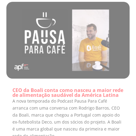
CEO da Boali conta como nasceu a maior rede
de alimentação saudável da América Latina
A nova temporada do Podcast Pausa Para Café
arranca com uma conversa com Rodrigo Barros, CEO
da Boali, marca que chegou a Portugal com apoio do
ex-futebolista Deco, um dos sócios do projeto. A Boali
é uma marca global que nasceu da primeira e maior
rede de alimentação...