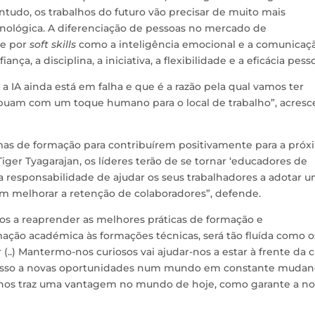
ontudo, os trabalhos do futuro vão precisar de muito mais
ecnológica. A diferenciação de pessoas no mercado de
 e por
soft skills
como a inteligência emocional e a comunicaç
nça, a disciplina, a iniciativa, a flexibilidade e a eficácia pesso
 IA ainda está em falha e que é a razão pela qual vamos ter
uam com um toque humano para o local de trabalho”, acresc
mas de formação para contribuírem positivamente para a próx
ger Tyagarajan, os líderes terão de se tornar ‘educadores de
r a responsabilidade de ajudar os seus trabalhadores a adotar 
m melhorar a retenção de colaboradores”, defende.
nos a reaprender as melhores práticas de formação e
ação académica às formações técnicas, será tão fluída como o
(..) Mantermo-nos curiosos vai ajudar-nos a estar à frente da 
cesso a novas oportunidades num mundo em constante mudan
ó nos traz uma vantagem no mundo de hoje, como garante a no