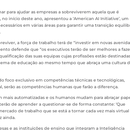
har para ajudar as empresas a sobreviverem aquela que é
 no início deste ano, apresentou a ‘American AI Initiative’, um
essários em várias áreas para garantir uma transição equilib
.
eviver, a força de trabalho terá de “investir em novas avenid
ento defende que “os executivos terão de ser melhores a faze
ualificação das suas equipas cujas profissões estão destinadas
sistema de educação ao mesmo tempo que abraça uma cultura 
 do foco exclusivo em competências técnicas e tecnológicas,
ial, serão as competências humanas que farão a diferença.
am mais automatizadas e os humanos mudam para abraçar pap
 terão de aprender a questionar-se de forma constante: ‘Que
ercado de trabalho que se está a tornar cada vez mais virtual
z ainda.
sas e as instituições de ensino que integram a Inteligência