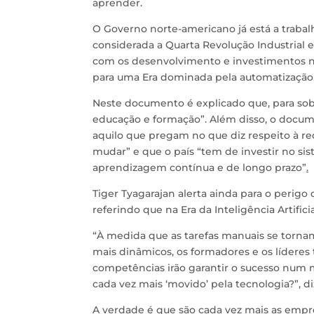
aprender.
O Governo norte-americano já está a trabal
considerada a Quarta Revolução Industrial e,
com os desenvolvimento e investimentos nec
para uma Era dominada pela automatização
Neste documento é explicado que, para sobr
educação e formação”. Além disso, o docum
aquilo que pregam no que diz respeito à req
mudar” e que o país “tem de investir no 
aprendizagem contínua e de longo prazo”
.
Tiger Tyagarajan alerta ainda para o perigo
referindo que na Era da Inteligência Artific
“À medida que as tarefas manuais se torn
mais dinâmicos, os formadores e os líderes
competências irão garantir o sucesso num m
cada vez mais ‘movido’ pela tecnologia?”, di
A verdade é que são cada vez mais as empre