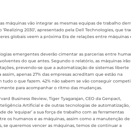
as máquinas vão integrar as mesmas equipas de trabalho den
 ‘Realizing 2030’
,
apresentado pela Dell Technologies, que tra
deres globais veem a próxima Era de relações entre máquinas 
ologias emergentes deverão cimentar as parcerias entre hum
volventes do que antes. Segundo o relatório, as máquinas irão
mitações, prevendo-se que a automatização de sistemas liberte
a assim, apenas 27% das empresas acreditam que estão na
em tudo o que fazem. 42% não sabem se vão conseguir competi
riamente para acompanhar o ritmo das mudanças.
ard Business Review, Tiger Tyagarajan, CEO da Genpact,
ligência Artificial e de outras tecnologias de automatização,
dade de ‘equipar’ a sua força de trabalho com as ferramentas
 entre os humanos e as máquinas, assim como a manutenção de
as, se queremos vencer as máquinas, temos de continuar a