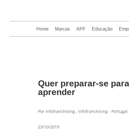
Home
Marcas
APF
Educação
Emp
InfoFranchising: O portal de conteúdo da APF
Quer preparar-se par
aprender
Por Infofranchising , Infofranchising - Portugal
23/10/2019