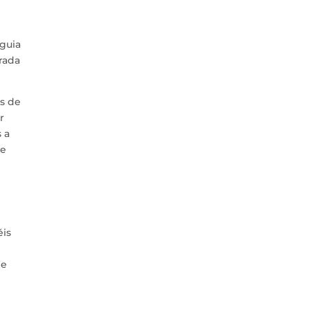
 guia
rada
as de
r
 a
de
éis
 e