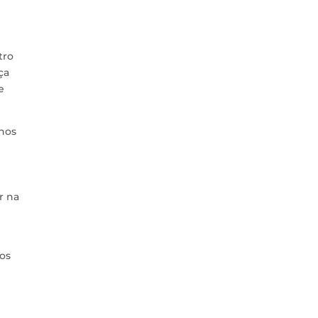
tro
ça
e
anos
r na
 os