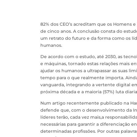
82% dos CEO’s acreditam que os Homens e 
de cinco anos. A conclusão consta do estudo
um retrato do futuro e da forma como os lí
humanos.
De acordo com o estudo, até 2030, as tecn
e máquinas, tornado estas relações mais en
ajudar os humanos a ultrapassar as suas li
tempo para o que realmente importa. Aind
vanguarda, integrando a vertente digital 
próxima década e a maioria (57%) luta dia
Num artigo recentemente publicado na Harv
defende que, com o desenvolvimento da Inte
líderes terão, cada vez mais,a responsabili
necessárias para garantir a diferenciação
determinadas profissões. Por outras palavr