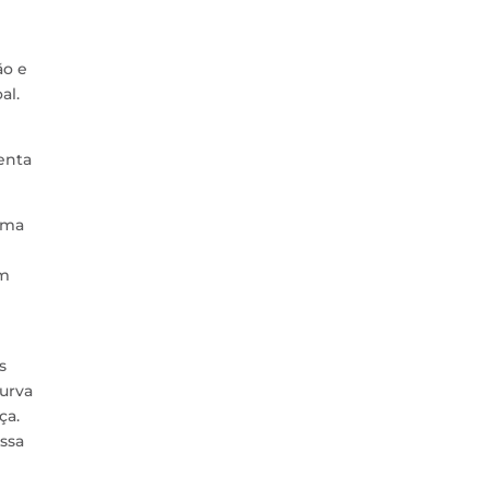
ão e
al.
enta
ima
um
s
curva
ça.
ssa