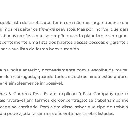
uela lista de tarefas que teima em não nos largar durante o d
uimos respeitar os
timings
previstos. Mas por incrível que par
bar as tarefas a que se propõe quando planeiam e sem gra
ecentemente uma lista dos hábitos dessas pessoas e garante
ar a sua lista de forma bem-sucedida.
a na noite anterior, nomeadamente com a escolha da roupa
tar de madrugada, quando todos os outros ainda estão a dorm
cer é simplesmente impossível.
mes & Gardens Real Estate, explicou à Fast Company que t
ais favorável em termos de concentração: se trabalhamos me
do ao escritório. Para além disso, saber que tipo de trabal
a pode ajudar a ser mais eficiente nas tarefas listadas.