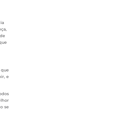
ia
eça,
nde
 que
 que
ir, e
odos
lhor
ho se