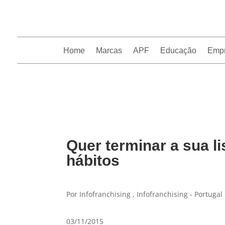
Home
Marcas
APF
Educação
Emp
InfoFranchising: O portal de conteúdo da APF
Quer terminar a sua li
hábitos
Por Infofranchising , Infofranchising - Portugal
03/11/2015