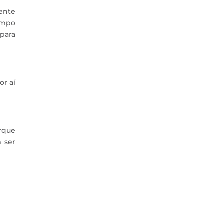
ente
empo
para
or aí
orque
 ser