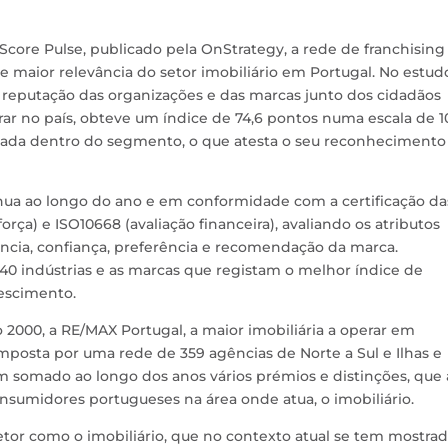
core Pulse, publicado pela OnStrategy, a rede de franchising
 maior relevância do setor imobiliário em Portugal. No estud
de reputação das organizações e das marcas junto dos cidadãos
rar no país, obteve um índice de 74,6 pontos numa escala de 1
nada dentro do segmento, o que atesta o seu reconhecimento
nua ao longo do ano e em conformidade com a certificação da
orça) e ISO10668 (avaliação financeira), avaliando os atributos
ância, confiança, preferência e recomendação da marca.
40 indústrias e as marcas que registam o melhor índice de
rescimento.
 2000, a RE/MAX Portugal, a maior imobiliária a operar em
omposta por uma rede de 359 agências de Norte a Sul e Ilhas e
em somado ao longo dos anos vários prémios e distinções, que 
sumidores portugueses na área onde atua, o imobiliário.
tor como o imobiliário, que no contexto atual se tem mostra