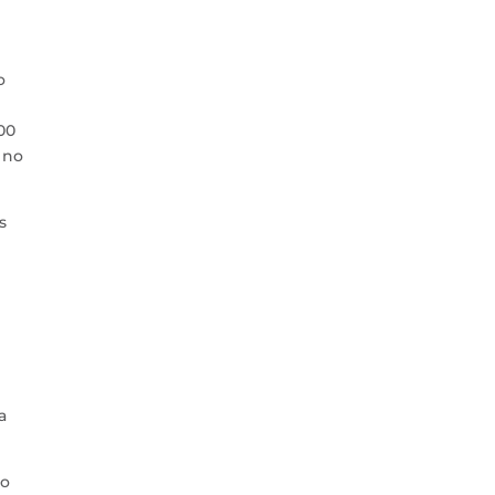
o
00
 no
s
a
do