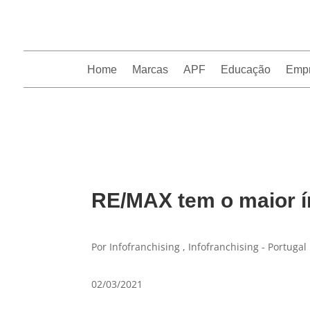
Home
Marcas
APF
Educação
Emp
InfoFranchising: O portal de conteúdo da APF
RE/MAX tem o maior ín
Por Infofranchising , Infofranchising - Portugal
02/03/2021