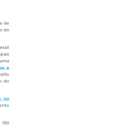
ca de
to do
etail
ipais
o uma
a, a
stilo
so do
a no
ento
 100