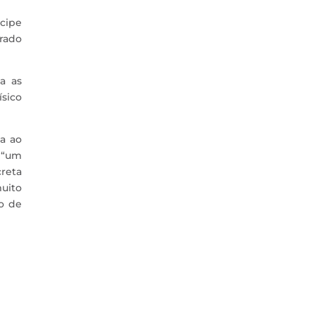
ncipe
drado
a as
sico
a ao
 “um
creta
uito
o de