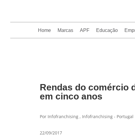
Home
Marcas
APF
Educação
Emp
InfoFranchising: O portal de conteúdo da APF
Rendas do comércio 
em cinco anos
Por Infofranchising , Infofranchising - Portugal
22/09/2017