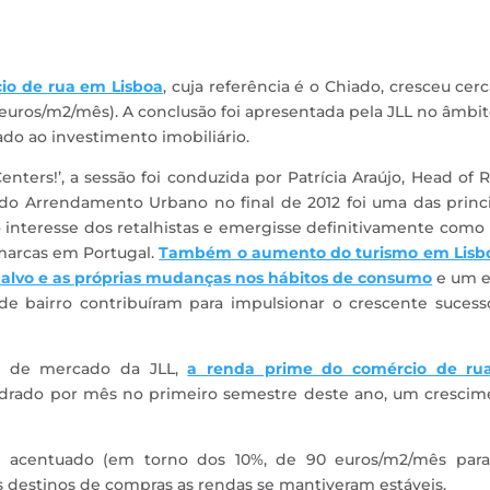
io de rua em Lisboa
, cuja referência é o Chiado, cresceu cer
 euros/m2/mês). A conclusão foi apresentada pela JLL no âmbi
do ao investimento imobiliário.
ters!’, a sessão foi conduzida por Patrícia Araújo, Head of R
i do Arrendamento Urbano no final de 2012 foi uma das princ
o interesse dos retalhistas e emergisse definitivamente com
marcas em Portugal.
Também o aumento do turismo em Lisbo
o alvo e as próprias mudanças nos hábitos de consumo
e um e
 de bairro contribuíram para impulsionar o crescente suces
io de mercado da JLL,
a renda prime do comércio de ru
uadrado por mês no primeiro semestre deste ano, um crescim
 acentuado (em torno dos 10%, de 90 euros/m2/mês para
 destinos de compras as rendas se mantiveram estáveis.