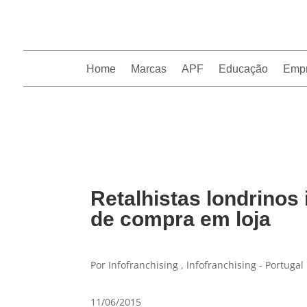
Home
Marcas
APF
Educação
Emp
InfoFranchising: O portal de conteúdo da APF
Retalhistas londrinos 
de compra em loja
Por Infofranchising , Infofranchising - Portugal
11/06/2015