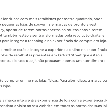
as londrinas com mais retalhistas por metro quadrado, onde
e pequenas lojas de souvenirs e marcas de pronto a vestir
ncy, apesar de terem portas abertas há muitos anos e terem
reet também estão a ser transformadas pela revolução digital e
s para integrar a tecnologia na experiência de compra em loja.
que melhor estão a integrar a experiência online na experiência
mplos de retalhistas presentes em Oxford Street que estão a
reter os clientes que já não procuram apenas um atendimento
e comprar online nas lojas físicas. Para além disso, a marca p
 lojas.
 a marca integre já a experiência de loja com a experiência d
ntivar a visita ao seu website em todas as portas das suas loj