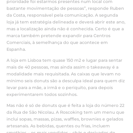
prioridade foi estarmos presentes num local com
bastante movimentação de pessoas”, responde Ruben
da Costa, responsável pela comunicação. A segunda
loja já tem estratégia delineada e deverá abrir este ano,
mas a localização ainda não é conhecida. Certo é que a
marca também pretende expandir para Centros
Comerciais, à semelhança do que acontece em
Espanha.
A loja em Lisboa tem quase 150 m2 e lugar para sentar
mais de 40 pessoas, mas ainda assim o takeaway é a
modalidade mais requisitada. As caixas que levam no
mínimo seis donuts são a desculpa ideal para quem diz
levar para a mãe, a irmã e o periquito, para depois
experimentarem todos sozinhos.
Mas não é só de donuts que é feita a loja do número 22
da Rua de São Nicolau. A Roscoking tem um menu que
inclui sopas, massas, pizas, waffles, brownies e gelados
artesanais. As bebidas, quentes ou frias, incluem
smothies – os mais vendidos – chás e derivados de