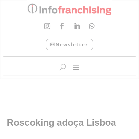
Newsletter
InfoFranchising: O portal de conteúdo da APF
Roscoking adoça Lisboa