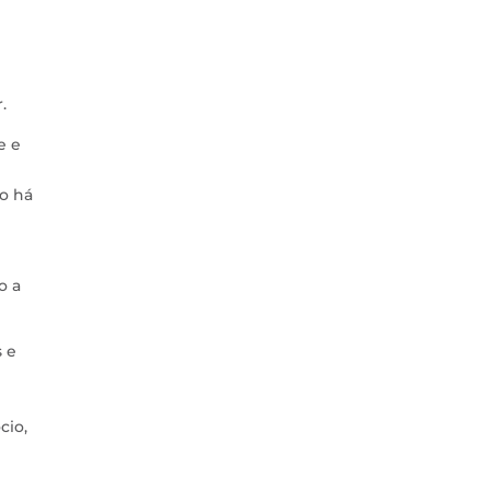
.
e e
ão há
o a
s e
cio,