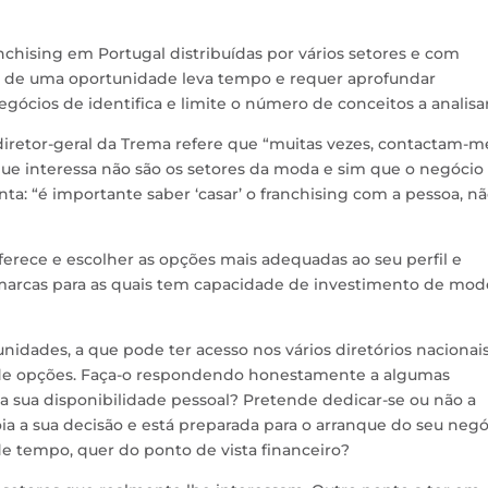
chising em Portugal distribuídas por vários setores e com
ise de uma oportunidade leva tempo e requer aprofundar
ócios de identifica e limite o número de conceitos a analisar
diretor-geral da Trema refere que “muitas vezes, contactam-m
que interessa não são os setores da moda e sim que o negócio
anta: “é importante saber ‘casar’ o franchising com a pessoa, n
erece e escolher as opções mais adequadas ao seu perfil e
marcas para as quais tem capacidade de investimento de mod
idades, a que pode ter acesso nos vários diretórios nacionai
ue de opções. Faça-o respondendo honestamente a algumas
 a sua disponibilidade pessoal? Pretende dedicar-se ou não a
ia a sua decisão e está preparada para o arranque do seu negó
de tempo, quer do ponto de vista financeiro?