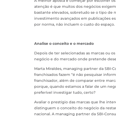
A melhor aposta é começar por escolher os
atenção é que muitos dos negócios exigem 
bastante elevados, sobretudo se o tipo de n
investimento avançados em publicações esp
por norma, não incluem o custo do espaço.
Analise o conceito e o mercado
Depois de ter selecionadas as marcas ou os
negócio e do mercado onde pretende desen
Marta Miraldes, managing partner da SBI-Co
franchisados fazem “é não pesquisar inform
franchisador, além de comparar entre marc
porque, quando estamos a falar de um negó
preferível investigar tudo, certo?
Avaliar o prestígio das marcas que lhe int
distinguem o conceito do negócio da resta
nacional. A managing partner da SBI-Consul