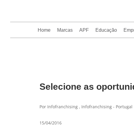
Home
Marcas
APF
Educação
Emp
InfoFranchising: O portal de conteúdo da APF
Selecione as oportuni
Por Infofranchising , Infofranchising - Portugal
15/04/2016