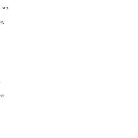
 ser
e,
s
té