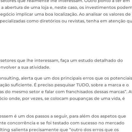
 setores que realmente lhe interessam. Outro ponto a ter em
a abertura de uma loja e, neste caso, os investimentos podem
egócio implicar uma boa localização. Ao analisar os valores de
ecializadas como diretórios ou revistas, tenha em atenção qu
 setores que lhe interessam, faça um estudo detalhado do
volver a sua atividade.
nsulting, alerta que um dos principais erros que os potenciai
ação suficiente. É preciso pesquisar TUDO, sobre a marca e o
as do mesmo setor e falar com franchisados dessas marcas”. A
cio onde, por vezes, se colocam poupanças de uma vida, é
eressem é um dos passos a seguir, para além dos aspetos que
nte concorrência e se foi testado com sucesso no mercado
ting salienta precisamente que “outro dos erros que os