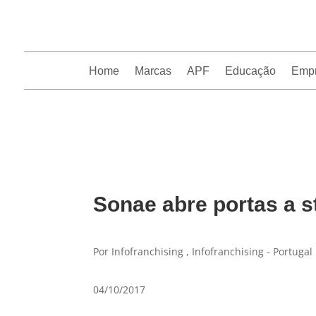
Home
Marcas
APF
Educação
Emp
InfoFranchising: O portal de conteúdo da APF
Sonae abre portas a s
Por Infofranchising , Infofranchising - Portugal
04/10/2017