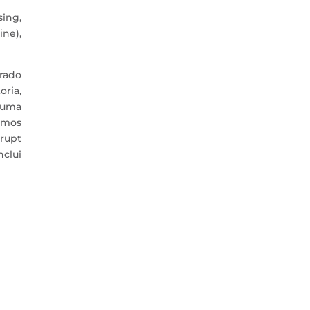
ing,
ine),
rado
ria,
e uma
amos
srupt
nclui