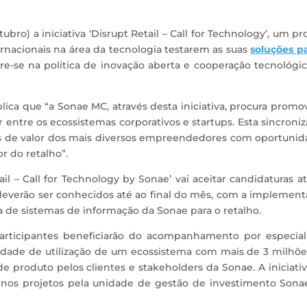
ubro) a iniciativa ‘Disrupt Retail – Call for Technology’, um pr
ternacionais na área da tecnologia testarem as suas
soluções p
nsere-se na política de inovação aberta e cooperação tecnológi
ica que “a Sonae MC, através desta iniciativa, procura promo
 entre os ecossistemas corporativos e startups. Esta sincroni
as de valor dos mais diversos empreendedores com oportunid
r do retalho”.
ail – Call for Technology by Sonae’ vai aceitar candidaturas a
 deverão ser conhecidos até ao final do mês, com a implemen
rea de sistemas de informação da Sonae para o retalho.
articipantes beneficiarão do acompanhamento por especiali
lidade de utilização de um ecossistema com mais de 3 milhõ
 de produto pelos clientes e stakeholders da Sonae. A iniciati
nos projetos pela unidade de gestão de investimento Sonae