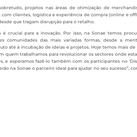
obretudo, projetos nas áreas de otimização de merchandis
om clientes, logística e experiência de compra (online e offl
desde que tragam disrupção para o retalho.
é crucial para a inovação. Por isso, na Sonae temos procu
tes comunidades das mais variadas formas, desde a mento
to até à incubação de ideias e projetos. Hoje temos mais d
m quem trabalhamos para revolucionar os sectores onde est
es, e esperamos fazê-lo também com os participantes no ‘Di
terão na Sonae o parceiro ideal para ajudar no seu sucesso”, co