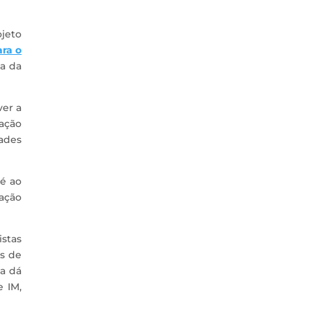
ojeto
ara o
ca da
ver a
zação
ades
té ao
tação
stas
es de
va dá
 IM,