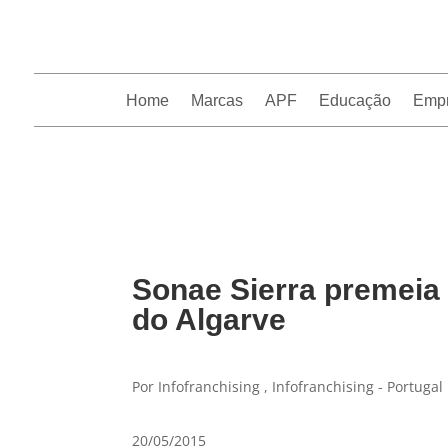
Home
Marcas
APF
Educação
Emp
InfoFranchising: O portal de conteúdo da APF
Sonae Sierra premeia 
do Algarve
Por Infofranchising , Infofranchising - Portugal
20/05/2015