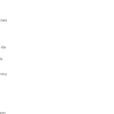
iais
 da
is
enho
dem