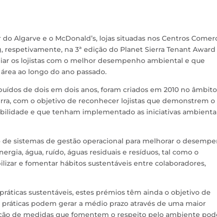
ar do Algarve e o McDonald’s, lojas situadas nos Centros Comerc
 respetivamente, na 3ª edição do Planet Sierra Tenant Award
emiar os lojistas com o melhor desempenho ambiental e que
área ao longo do ano passado.
ibuídos de dois em dois anos, foram criados em 2010 no âmbito
erra, com o objetivo de reconhecer lojistas que demonstrem o
bilidade e que tenham implementado as iniciativas ambienta
ão de sistemas de gestão operacional para melhorar o desemp
rgia, água, ruído, águas residuais e resíduos, tal como o
izar e fomentar hábitos sustentáveis entre colaboradores,
s práticas sustentáveis, estes prémios têm ainda o objetivo de
s práticas podem gerar a médio prazo através de uma maior
adoção de medidas que fomentem o respeito pelo ambiente po