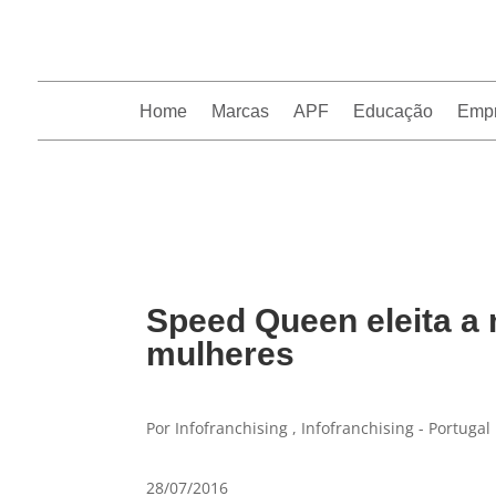
Home
Marcas
APF
Educação
Emp
InfoFranchising: O portal de conteúdo da APF
Speed Queen eleita a
mulheres
Por Infofranchising , Infofranchising - Portugal
28/07/2016