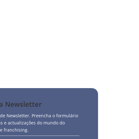
ando um marco importante do crescimento e
espaço...
sa Newsletter
 de Newsletter. Preencha o formulário
ias e actualizações do mundo do
 franchising.