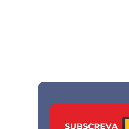
A McDonald’s Portugal o abriu em Alcântara
investimento da marca em Portugal. Inserido