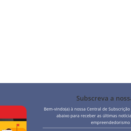
, o seu 221º restaurante, e o 27º na cidade de Lisboa, represent
 num edifício de traça antiga, que foi totalmente mantida, o novo 
Subscreva a nos
Bem-vindo(a) à nossa Central de Subscrição
abaixo para receber as últimas notíc
empreendedorismo e