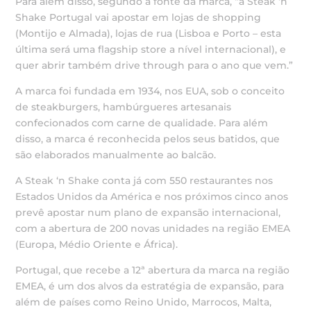
Para além disso, segundo a fonte da marca, “a Steak ‘n
Shake Portugal vai apostar em lojas de shopping
(Montijo e Almada), lojas de rua (Lisboa e Porto – esta
última será uma flagship store a nível internacional), e
quer abrir também drive through para o ano que vem.”
A marca foi fundada em 1934, nos EUA, sob o conceito
de steakburgers, hambúrgueres artesanais
confecionados com carne de qualidade. Para além
disso, a marca é reconhecida pelos seus batidos, que
são elaborados manualmente ao balcão.
A Steak ‘n Shake conta já com 550 restaurantes nos
Estados Unidos da América e nos próximos cinco anos
prevê apostar num plano de expansão internacional,
com a abertura de 200 novas unidades na região EMEA
(Europa, Médio Oriente e África).
Portugal, que recebe a 12ª abertura da marca na região
EMEA, é um dos alvos da estratégia de expansão, para
além de países como Reino Unido, Marrocos, Malta,