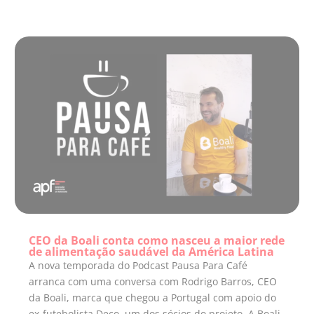
CEO da Boali conta como nasceu a maior rede
de alimentação saudável da América Latina
A nova temporada do Podcast Pausa Para Café
arranca com uma conversa com Rodrigo Barros, CEO
da Boali, marca que chegou a Portugal com apoio do
ex-futebolista Deco, um dos sócios do projeto. A Boali