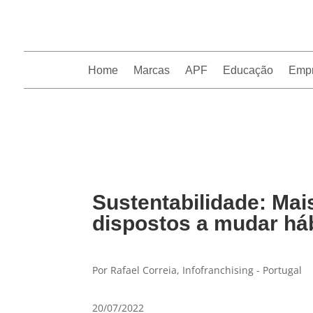
Home
Marcas
APF
Educação
Emp
InfoFranchising: O portal de conteúdo da APF
Sustentabilidade: Ma
dispostos a mudar há
Por Rafael Correia, Infofranchising - Portugal
20/07/2022