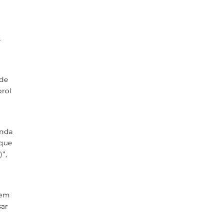
s
 de
prol
inda
 que
”,
 em
sar