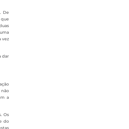
. De
 que
duas
 uma
a vez
a dar
ação
 não
om a
. Os
e do
stas