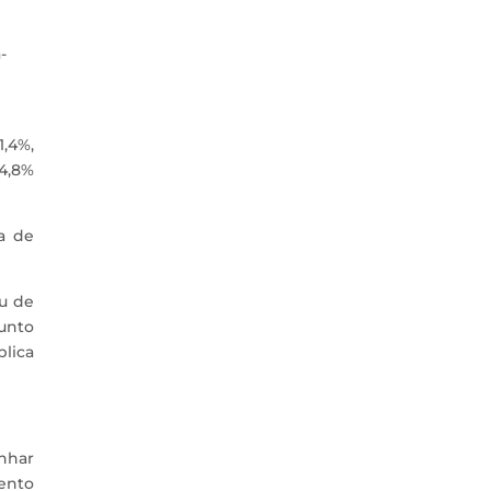
-
,4%,
4,8%
a de
u de
junto
plica
nhar
mento