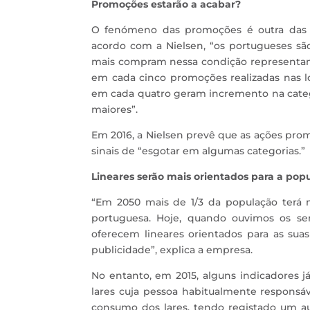
Promoções estarão a acabar?
O fenómeno das promoções é outra das 
acordo com a Nielsen, “os portugueses sã
mais compram nessa condição representam
em cada cinco promoções realizadas nas l
em cada quatro geram incremento na categ
maiores”.
Em 2016, a Nielsen prevê que as ações prom
sinais de “esgotar em algumas categorias.”
Lineares serão mais orientados para a pop
“Em 2050 mais de 1/3 da população terá 
portuguesa. Hoje, quando ouvimos os se
oferecem lineares orientados para as sua
publicidade”, explica a empresa.
No entanto, em 2015, alguns indicadores 
lares cuja pessoa habitualmente respons
consumo dos lares, tendo registado um au