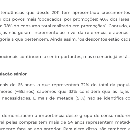
tendências que desde 2011 tem apresentado crescimentos
o dos povos mais ‘obcecados’ por promoções: 40% dos lares
 78% do consumo total realizado em promoções”. Contudo, 
ojas não geram incremento ao nível da referência, e apenas
oria a que pertencem. Ainda assim, “os descontos estão cad
ocionais continuem a ser importantes, mas o cenário já está 
ulação sénior
mais de 65 anos, o que representará 32% do total da popul
niores (+65anos) sabemos que 33% considera que as lojas
s necessidades. E mais de metade (51%) não se identifica c
já demonstraram a importância deste grupo de consumidores
ável pelas compras tem mais de 54 anos representam metad
mento face ao ano anterior. Para além disso, são também e