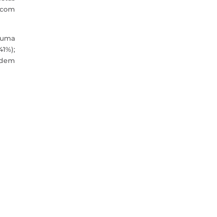
 com
r uma
41%);
uidem