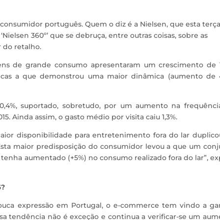
consumidor português. Quem o diz é a Nielsen, que esta terça
‘Nielsen 360º’ que se debruça, entre outras coisas, sobre as
 do retalho.
ens de grande consumo apresentaram um crescimento de 1
ólicas a que demonstrou uma maior dinâmica (aumento de 
 0,4%, suportado, sobretudo, por um aumento na frequênci
. Ainda assim, o gasto médio por visita caiu 1,3%.
or disponibilidade para entretenimento fora do lar duplico
 Esta maior predisposição do consumidor levou a que um con
n tenha aumentado (+5%) no consumo realizado fora do lar”, ex
6?
pouca expressão em Portugal, o e-commerce tem vindo a ga
ssa tendência não é exceção e continua a verificar-se um au