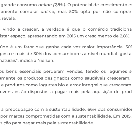
e grande consumo
online (7,8%).
O potencial de crescimento e
veniente comprar
online
, mas 50% opta por não compra
 revela.
indo a crescer, a verdade é que o comércio tradiciona
tar espaço, apresentando em 2015 um crescimento de 2,8%.
aúde é um fator que ganha cada vez maior importância. 50
r peso e mais de 30% dos consumidores a nível mundial gost
aturais”, indica a Nielsen.
 os bens essenciais perderam vendas, tendo os legumes s
iamente os produtos designados como saudáveis cresceram,
e produtos como iogurtes bio e arroz integral que crescera
jovens estão dispostos a pagar mais pela aquisição de prod
 a preocupação com a sustentabilidade. 66% dos consumidor
s por marcas comprometidas com a sustentabilidade. Em 2015
ição para pagar mais pela sustentabilidade.