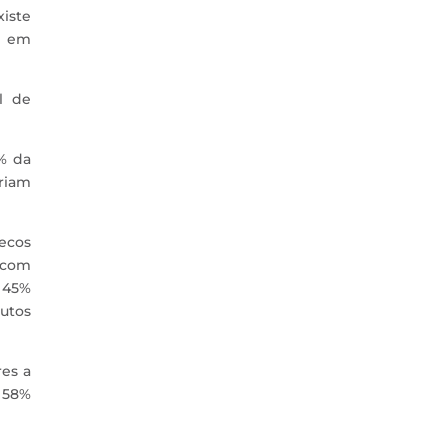
xiste
r em
l de
% da
ariam
ecos
 com
m 45%
utos
es a
, 58%