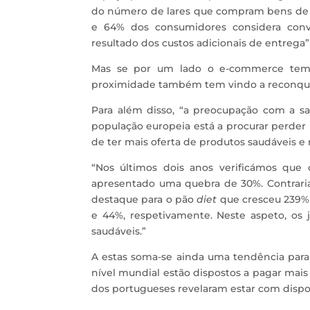
do número de lares que compram bens d
e 64% dos consumidores considera con
resultado dos custos adicionais de entrega”,
Mas se por um lado o e-commerce tem v
proximidade também tem vindo a reconquis
Para além disso, “a preocupação com a s
população europeia está a procurar perde
de ter mais oferta de produtos saudáveis e n
“Nos últimos dois anos verificámos que
apresentado uma quebra de 30%. Contrar
destaque para o pão
diet
que cresceu 239% 
e 44%, respetivamente. Neste aspeto, os 
saudáveis.”
A estas soma-se ainda uma tendência para
nível mundial estão dispostos a pagar mai
dos portugueses revelaram estar com dispos