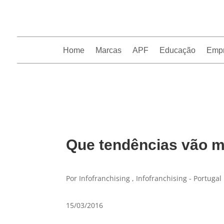
Home
Marcas
APF
Educação
Emp
InfoFranchising: O portal de conteúdo da APF
Que tendências vão m
Por Infofranchising , Infofranchising - Portugal
15/03/2016