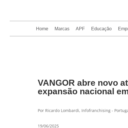
Home
Marcas
APF
Educação
Emp
InfoFranchising: O portal de conteúdo da APF
VANGOR abre novo ate
expansão nacional em
Por Ricardo Lombardi, Infofranchising - Portug
19/06/2025