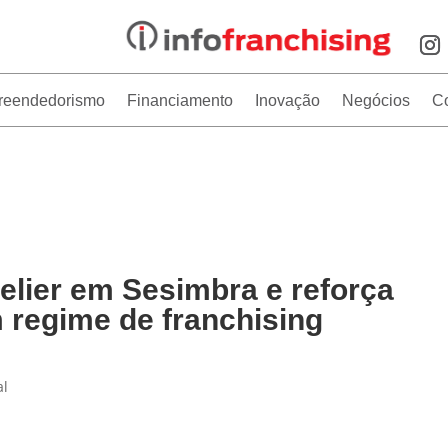
reendedorismo
Financiamento
Inovação
Negócios
C
lier em Sesimbra e reforça
 regime de franchising
al