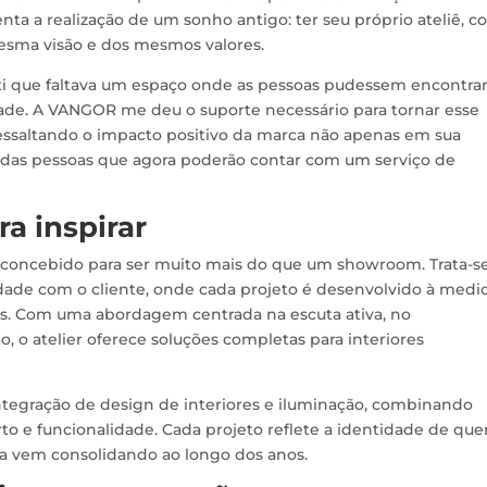
enta a realização de um sonho antigo: ter seu próprio ateliê, c
sma visão e dos mesmos valores.
i que faltava um espaço onde as pessoas pudessem encontra
idade. A VANGOR me deu o suporte necessário para tornar esse
 ressaltando o impacto positivo da marca não apenas em sua
a das pessoas que agora poderão contar com um serviço de
a inspirar
 concebido para ser muito mais do que um showroom. Trata-s
idade com o cliente, onde cada projeto é desenvolvido à medi
es. Com uma abordagem centrada na escuta ativa, no
, o atelier oferece soluções completas para interiores
ntegração de design de interiores e iluminação, combinando
to e funcionalidade. Cada projeto reflete a identidade de qu
ca vem consolidando ao longo dos anos.