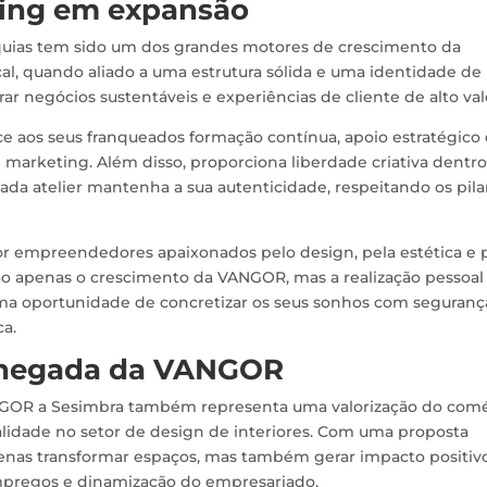
sing em expansão
quias tem sido um dos grandes motores de crescimento da
al, quando aliado a uma estrutura sólida e uma identidade de
 negócios sustentáveis ​​e experiências de cliente de alto val
 aos seus franqueados formação contínua, apoio estratégico 
e marketing. Além disso, proporciona liberdade criativa dentr
da atelier mantenha a sua autenticidade, respeitando os pila
or empreendedores apaixonados pelo design, pela estética e 
ão apenas o crescimento da VANGOR, mas a realização pessoal
ma oportunidade de concretizar os seus sonhos com seguranç
ca.
chegada da VANGOR
NGOR a Sesimbra também representa uma valorização do comé
ualidade no setor de design de interiores. Com uma proposta
penas transformar espaços, mas também gerar impacto positiv
mpregos e dinamização do empresariado.