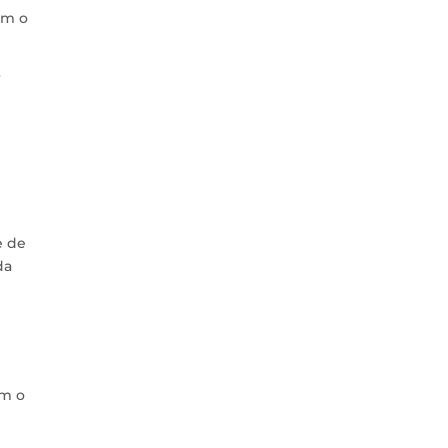
om o
r
e de
da
em o