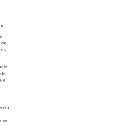
or.
e
o de
res
pela
 de
a e
rcio
o na