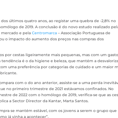
dos últimos quatro anos, ao registar uma quebra de -2,8% no
homólogo de 2019. A conclusão é do novo estudo realizado pel
e mercado e pela
Centromarca
– Associação Portuguesa de
sou o impacto do aumento dos preços nas compras dos
s por cestas ligeiramente mais pequenas, mas com um gast
a tendência é o da higiene e beleza, que mantém a desvaloriz
, com uma preferência por categorias de cuidado e um maior m
bricante.
compara com o do ano anterior, assiste-se a uma perda inevitáv
e no primeiro trimestre de 2021 estávamos confinados. No
estre de 2022 com o homólogo de 2019, verifica-se que as ces
lica a Sector Director da Kantar, Marta Santos.
ompra se mantém estável, com os jovens a serem o grupo que
mo já vinha a acontecer”.