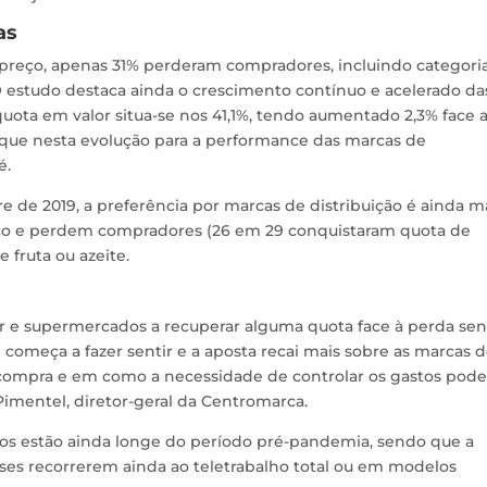
as
preço, apenas 31% perderam compradores, incluindo categori
 O estudo destaca ainda o crescimento contínuo e acelerado da
uota em valor situa-se nos 41,1%, tendo aumentado 2,3% face 
taque nesta evolução para a performance das marcas de
é.
de 2019, a preferência por marcas de distribuição é ainda m
ço e perdem compradores (26 em 29 conquistaram quota de
 fruta ou azeite.
er e supermercados a recuperar alguma quota face à perda sen
 começa a fazer sentir e a aposta recai mais sobre as marcas 
 compra e em como a necessidade de controlar os gastos pode
 Pimentel, diretor-geral da Centromarca.
os estão ainda longe do período pré-pandemia, sendo que a
ueses recorrerem ainda ao teletrabalho total ou em modelos