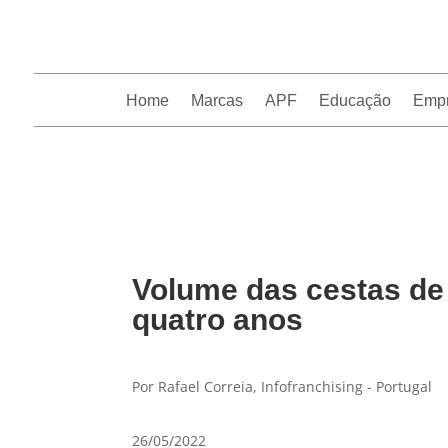
Home
Marcas
APF
Educação
Emp
InfoFranchising: O portal de conteúdo da APF
Volume das cestas de
quatro anos
Por Rafael Correia, Infofranchising - Portugal
26/05/2022