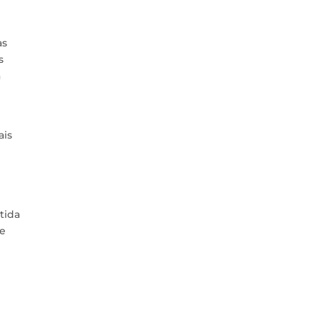
as
s
a
ais
tida
de