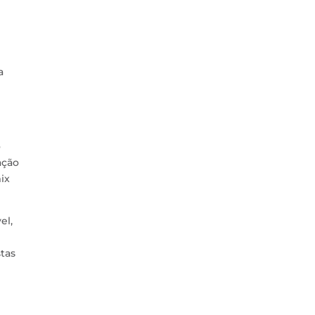
a
o
ação
ix
el,
tas