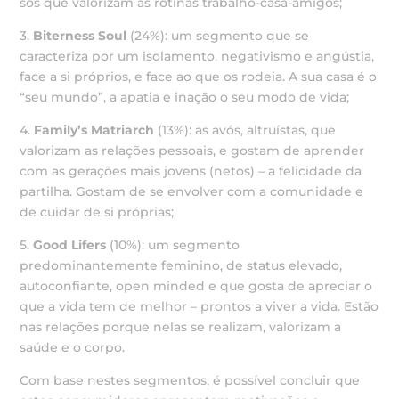
sós que valorizam as rotinas trabalho-casa-amigos;
3.
Biterness Soul
(24%): um segmento que se
caracteriza por um isolamento, negativismo e angústia,
face a si próprios, e face ao que os rodeia. A sua casa é o
“seu mundo”, a apatia e inação o seu modo de vida;
4.
Family’s Matriarch
(13%): as avós, altruístas, que
valorizam as relações pessoais, e gostam de aprender
com as gerações mais jovens (netos) – a felicidade da
partilha. Gostam de se envolver com a comunidade e
de cuidar de si próprias;
5.
Good Lifers
(10%): um segmento
predominantemente feminino, de status elevado,
autoconfiante, open minded e que gosta de apreciar o
que a vida tem de melhor – prontos a viver a vida. Estão
nas relações porque nelas se realizam, valorizam a
saúde e o corpo.
Com base nestes segmentos, é possível concluir que