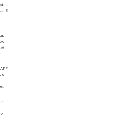
odos
ca. E
as
mpo
cer
,
 APF
s e
s,
er
o
ue