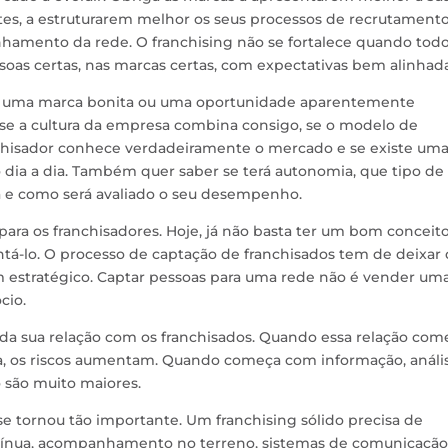
tes, a estruturarem melhor os seus processos de recrutamento
hamento da rede. O franchising não se fortalece quando tod
oas certas, nas marcas certas, com expectativas bem alinhada
 uma marca bonita ou uma oportunidade aparentemente
 se a cultura da empresa combina consigo, se o modelo de
nchisador conhece verdadeiramente o mercado e se existe um
 dia a dia. Também quer saber se terá autonomia, que tipo de
á e como será avaliado o seu desempenho.
ara os franchisadores. Hoje, já não basta ter um bom conceito
entá-lo. O processo de captação de franchisados tem de deixar
m estratégico. Captar pessoas para uma rede não é vender um
cio.
 da sua relação com os franchisados. Quando essa relação com
a, os riscos aumentam. Quando começa com informação, análi
 são muito maiores.
 se tornou tão importante. Um franchising sólido precisa de
ontínua, acompanhamento no terreno, sistemas de comunicação