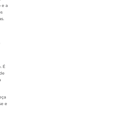
 e a
os
s.
a
. É
 de
a
eça
se e