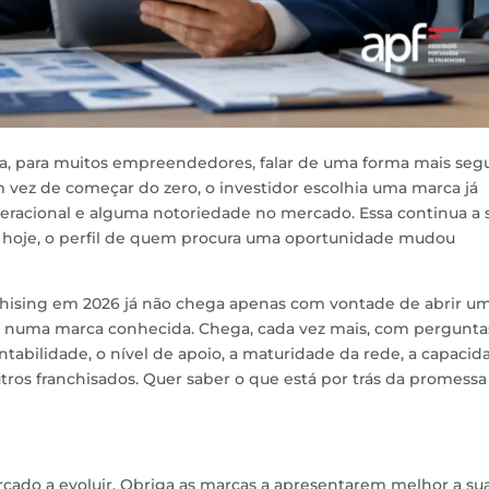
era, para muitos empreendedores, falar de uma forma mais seg
m vez de começar do zero, o investidor escolhia uma marca já
eracional e alguma notoriedade no mercado. Essa continua a 
s hoje, o perfil de quem procura uma oportunidade mudou
hising em 2026 já não chega apenas com vontade de abrir u
tir numa marca conhecida. Chega, cada vez mais, com pergunta
abilidade, o nível de apoio, a maturidade da rede, a capacid
tros franchisados. Quer saber o que está por trás da promessa
ado a evoluir. Obriga as marcas a apresentarem melhor a su