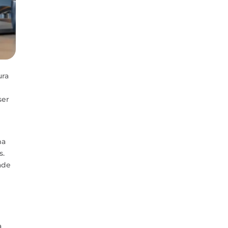
ura
ser
ma
s.
ade
a