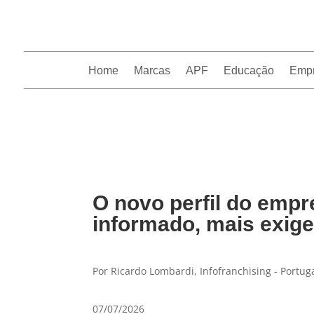
Home
Marcas
APF
Educação
Emp
InfoFranchising: O portal de conteúdo da APF
O novo perfil do empr
informado, mais exig
Por Ricardo Lombardi, Infofranchising - Portug
07/07/2026