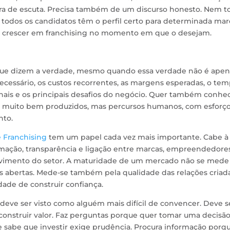
tura de escuta. Precisa também de um discurso honesto. Nem t
 todos os candidatos têm o perfil certo para determinada mar
a crescer em franchising no momento em que o desejam.
que dizem a verdade, mesmo quando essa verdade não é apen
necessário, os custos recorrentes, as margens esperadas, o te
onais e os principais desafios do negócio. Quer também conhe
sso muito bem produzidos, mas percursos humanos, com esforço
nto.
 Franchising
tem um papel cada vez mais importante. Cabe à
mação, transparência e ligação entre marcas, empreendedore
lvimento do setor. A maturidade de um mercado não se mede
abertas. Mede-se também pela qualidade das relações criada
dade de construir confiança.
ve ser visto como alguém mais difícil de convencer. Deve s
onstruir valor. Faz perguntas porque quer tomar uma decisã
sabe que investir exige prudência. Procura informação porq