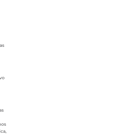
as
ivo
as
mos
ca,