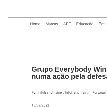
Home
Marcas
APF
Educação
Emp
InfoFranchising: O portal de conteúdo da APF
Grupo Everybody Wins
numa ação pela defesa
Por Infofranchising , Infofranchising - Portugal
15/09/2022