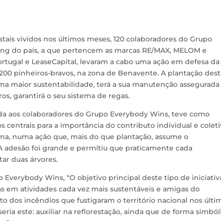
estais vividos nos últimos meses, 120 colaboradores do Grupo
sing do país, a que pertencem as marcas RE/MAX, MELOM e
rtugal e LeaseCapital, levaram a cabo uma ação em defesa da
 200 pinheiros-bravos, na zona de Benavente. A plantação dest
ma maior sustentabilidade, terá a sua manutenção assegurada
s, garantirá o seu sistema de regas.
onada aos colaboradores do Grupo Everybody Wins, teve como
os centrais para a importância do contributo individual e colet
ema, numa ação que, mais do que plantação, assume o
 adesão foi grande e permitiu que praticamente cada
ar duas árvores.
Everybody Wins, “O objetivo principal deste tipo de iniciativ
s em atividades cada vez mais sustentáveis e amigas do
 dos incêndios que fustigaram o território nacional nos últi
ria este: auxiliar na reflorestação, ainda que de forma simbóli