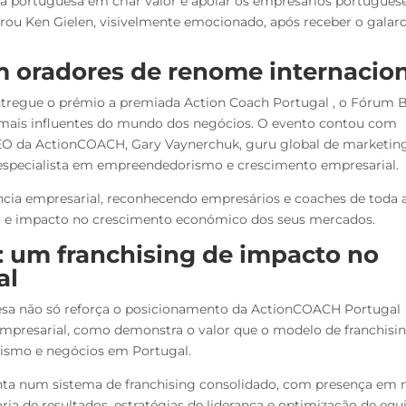
a portuguesa em criar valor e apoiar os empresários portugues
rou Ken Gielen, visivelmente emocionado, após receber o galar
 oradores de renome internacion
ntregue o prémio a premiada Action Coach Portugal , o Fórum B
s mais influentes do mundo dos negócios. O evento contou com
CEO da ActionCOACH, Gary Vaynerchuk, guru global de marketin
ey, especialista em empreendedorismo e crescimento empresarial.
ncia empresarial, reconhecendo empresários e coaches de toda 
 e impacto no crescimento económico dos seus mercados.
:
um franchising de impacto no
al
esa não só reforça o posicionamento da ActionCOACH Portugal
empresarial, como demonstra o valor que o modelo de franchisi
ismo e negócios em Portugal.
a num sistema de franchising consolidado, com presença em 
ia de resultados, estratégias de liderança e optimização de equi