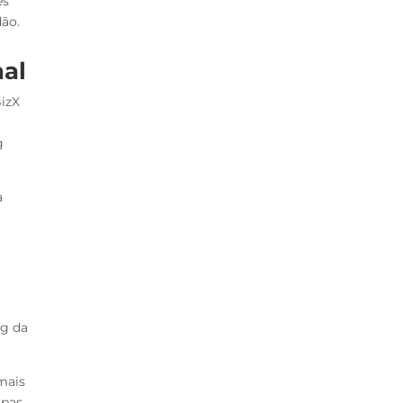
es
dão.
al
izX
g
a
ng da
mais
pas.