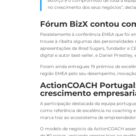
esforço e o compromisso de toda a equip
no crescimento dos seus negócios”, decla
Fórum BizX contou com
Paralelamente à conferência EMEA que foi e
trouxe à ribalta algumas das personalidade
apresentações de Brad Sugars, fundador e 
digital e autor best-seller, e Daniel Priestl
Foram ainda entregues 19 prémios de excelê
região EMEA pelo seu desempenho, inovação
ActionCOACH Portugal
crescimento empresari
A participação destacada da equipa portugu
como referência de excelência no coaching 
marca traz ao ecossistema de empreendedor
O modelo de negócio da ActionCOACH assent
de 80 países, apoiando empresários na melhor