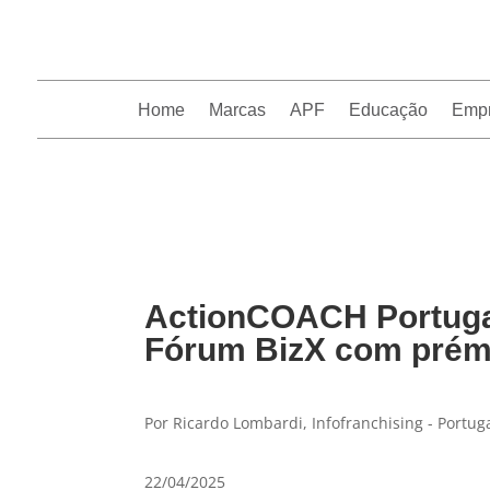
Home
Marcas
APF
Educação
Emp
InfoFranchising: O portal de conteúdo da APF
ActionCOACH Portugal
Fórum BizX com prémi
Por Ricardo Lombardi, Infofranchising - Portug
22/04/2025