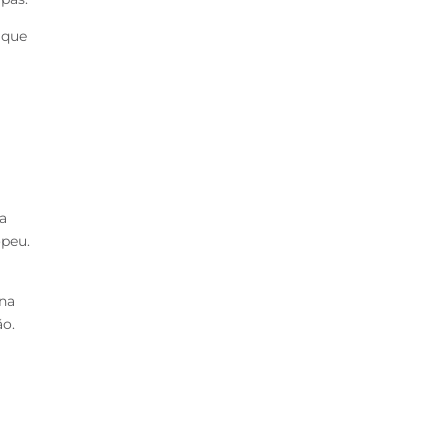
 que
a
opeu.
na
o.