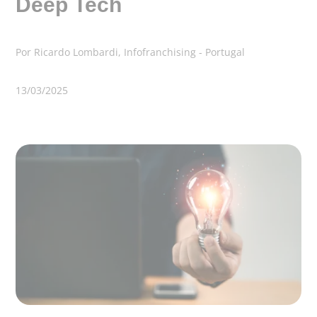
Deep Tech
Por Ricardo Lombardi, Infofranchising - Portugal
13/03/2025