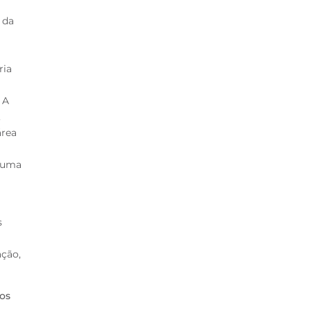
 da
ria
 A
,
área
, uma
s
ação,
ios