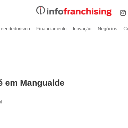
reendedorismo
Financiamento
Inovação
Negócios
C
hé em Mangualde
al