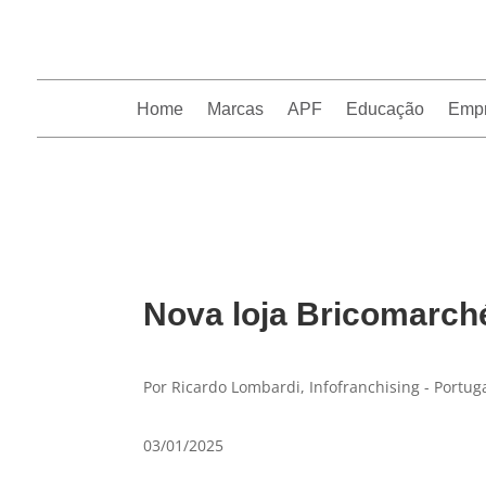
Home
Marcas
APF
Educação
Emp
InfoFranchising: O portal de conteúdo da APF
Nova loja Bricomarc
Por Ricardo Lombardi, Infofranchising - Portug
03/01/2025