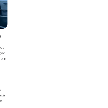
5
ada
ção
trem
s
aca
e.