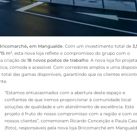
Bricomarché
,
em Mangualde
. Com um investimento total de
3,
715 m²
, esta nova loja reflete o compromisso do grupo com o
a criação de
18 novos postos de trabalho
.
A nova loja foi projet
tica, cómoda e acessível. Com corredores amplos e uma disposi
de total das gamas disponíveis, garantindo que os clientes encon
nte.
“
Estamos entusiasmados com a abertura deste espaço e
confiantes de que iremos proporcionar à comunidade local
soluções de qualidade e um atendimento de excelência. Este
projeto é fruto do nosso compromisso com a região e com o
nossos clientes
”, comemoram Ricardo Conceição e Paula Cas
(foto), responsáveis pela nova loja Bricomarché em Manguald