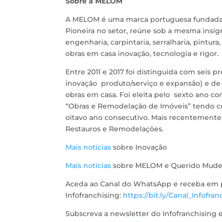
Sobre a MELOM
A MELOM é uma marca portuguesa fundada em
Pioneira no setor, reúne sob a mesma insígn
engenharia, carpintaria, serralharia, pintura
obras em casa inovação, tecnologia e rigor.
Entre 2011 e 2017 foi distinguida com seis p
inovação produto/serviço e expansão) e de 
obras em casa. Foi eleita pelo sexto ano c
“Obras e Remodelação de Imóveis” tendo co
oitavo ano consecutivo. Mais recentemen
Restauros e Remodelações.
Mais notícias
sobre Inovação
Mais notícias
sobre MELOM e Querido Mudei
Aceda ao Canal do WhatsApp e receba em pr
Infofranchising:
https://bit.ly/Canal_Infofran
Subscreva a newsletter do Infofranchising 